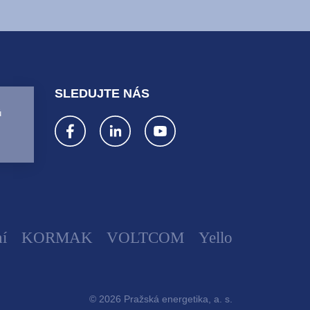
SLEDUJTE NÁS
ů
í
KORMAK
VOLTCOM
Yello
© 2026 Pražská energetika, a. s.