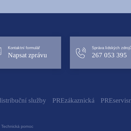
Kontaktní formulář
Správa lidských zdroj
Napsat zprávu
267 053 395
istribuční služby
PREzákaznická
PREservisn
Technická pomoc