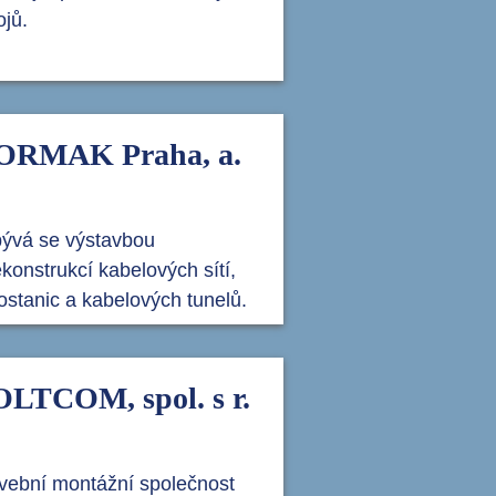
ojů.
ORMAK Praha, a.
ývá se výstavbou
ekonstrukcí kabelových sítí,
fostanic a kabelových tunelů.
LTCOM, spol. s r.
vební montážní společnost