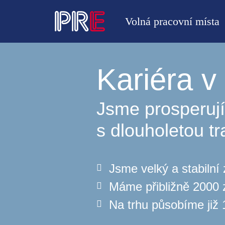
Volná pracovní místa
Kariéra 
Jsme prosperují
s dlouholetou tr
Jsme velký a stabilní
Máme přibližně 2000
Na trhu působíme již 