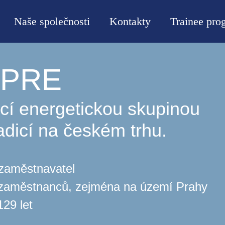
Naše společnosti
Kontakty
Trainee pro
v PRE
cí energetickou skupinou
adicí na českém trhu.
 zaměstnavatel
 zaměstnanců, zejména na území Prahy
129 let