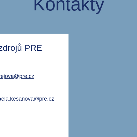
Kontakty
 zdrojů PRE
vejova@pre.cz
aela.kesanova@pre.cz