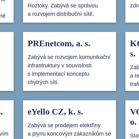
Roztoky. Zabývá se správou
zdr
a rozvojem distribuční sítě.
iné
PREnetcom, a. s.
K
s.
Zabývá se rozvojem komunikační
infrastruktury v souvislosti
Zab
s implementací konceptu
a r
chytrých sítí.
tra
.
eYello CZ, k. s.
VO
o.
Zabývá se prodejem elektřiny
tvím
a plynu koncovým zákazníkům se
Sta