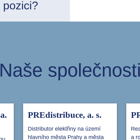
 pozici?
Naše společnost
a.
PREdistribuce, a. s.
PR
Distributor elektřiny na území
Rea
hlavního města Prahy a města
a r
inu