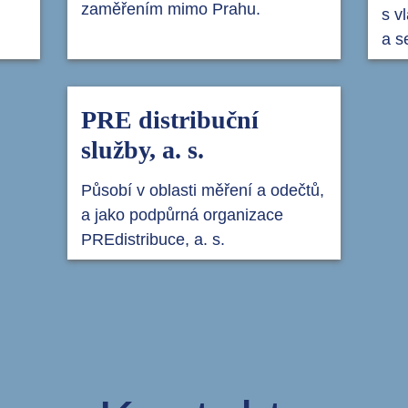
zaměřením mimo Prahu.
s v
a s
PRE distribuční
služby, a. s.
Působí v oblasti měření a odečtů,
a jako podpůrná organizace
PREdistribuce, a. s.