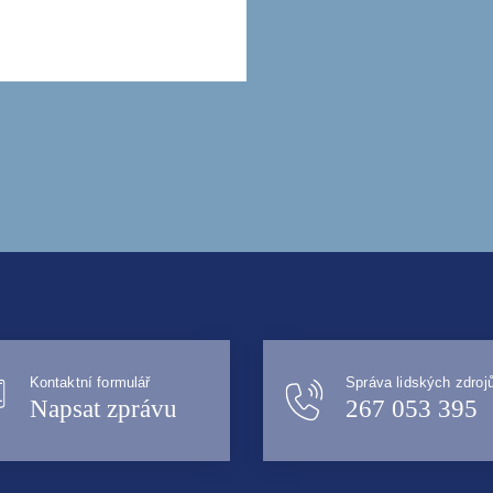
Kontaktní formulář
Správa lidských zdroj
Napsat zprávu
267 053 395