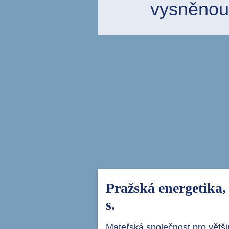
vysněnou
Pražská energetika, 
s.
Mateřská společnost pro větš