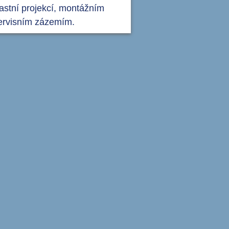
lastní projekcí, montážním
ervisním zázemím.