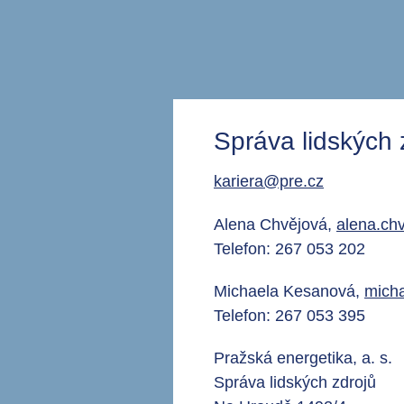
Správa lidských
kariera@pre.cz
Alena Chvějová,
alena.ch
Telefon: 267 053 202
Michaela Kesanová,
mich
Telefon: 267 053 395
Pražská energetika, a. s.
Správa lidských zdrojů