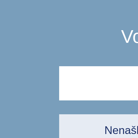
V
Nenašli