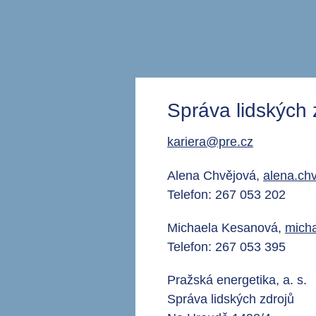
Správa lidských
kariera@pre.cz
Alena Chvějová,
alena.ch
Telefon: 267 053 202
Michaela Kesanová,
mich
Telefon: 267 053 395
Pražská energetika, a. s.
Správa lidských zdrojů