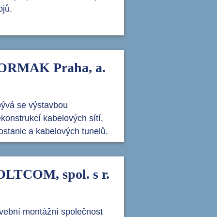
ojů.
ORMAK Praha, a.
ývá se výstavbou
ekonstrukcí kabelových sítí,
fostanic a kabelových tunelů.
LTCOM, spol. s r.
vební montážní společnost