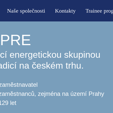
Naše společnosti
Kontakty
Trainee pro
v PRE
cí energetickou skupinou
adicí na českém trhu.
 zaměstnavatel
 zaměstnanců, zejména na území Prahy
129 let