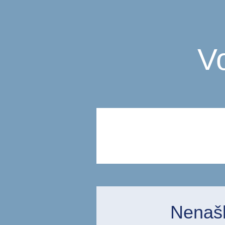
V
Nenašli