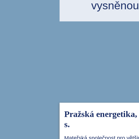
vysněnou
Pražská energetika, 
s.
Mateřská společnost pro větš