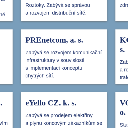
Roztoky. Zabývá se správou
zdr
a rozvojem distribuční sítě.
iné
PREnetcom, a. s.
K
s.
Zabývá se rozvojem komunikační
infrastruktury v souvislosti
Zab
s implementací konceptu
a r
chytrých sítí.
tra
.
eYello CZ, k. s.
VO
o.
Zabývá se prodejem elektřiny
tvím
a plynu koncovým zákazníkům se
Sta