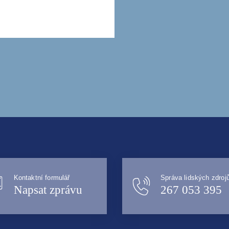
Kontaktní formulář
Správa lidských zdroj
Napsat zprávu
267 053 395