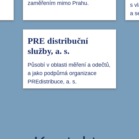
zaměřením mimo Prahu.
s v
a s
PRE distribuční
služby, a. s.
Působí v oblasti měření a odečtů,
a jako podpůrná organizace
PREdistribuce, a. s.