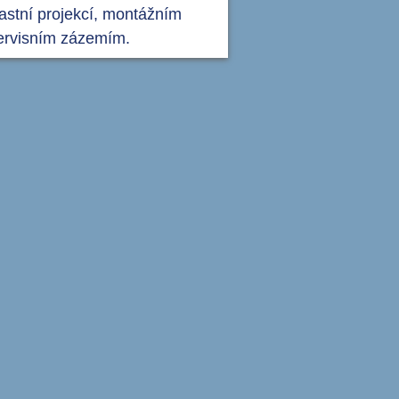
lastní projekcí, montážním
ervisním zázemím.