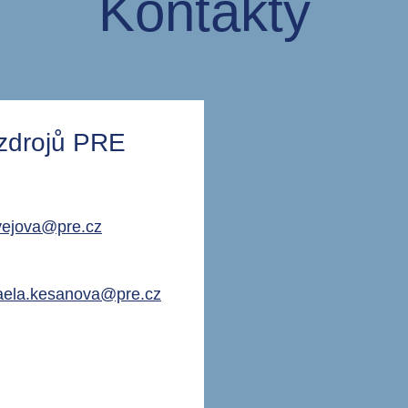
Kontakty
 zdrojů PRE
vejova@pre.cz
aela.kesanova@pre.cz