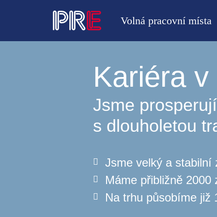
Volná pracovní místa
Kariéra 
Jsme prosperují
s dlouholetou tr
Jsme velký a stabilní
Máme přibližně 2000
Na trhu působíme již 