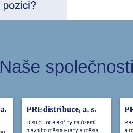
 pozici?
Naše společnost
a.
PREdistribuce, a. s.
PR
Distributor elektřiny na území
Rea
hlavního města Prahy a města
a r
inu