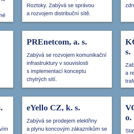
Roztoky. Zabývá se správou
zdr
a rozvojem distribuční sítě.
iné
PREnetcom, a. s.
K
s.
Zabývá se rozvojem komunikační
infrastruktury v souvislosti
Zab
s implementací konceptu
a r
chytrých sítí.
tra
.
eYello CZ, k. s.
VO
o.
Zabývá se prodejem elektřiny
tvím
a plynu koncovým zákazníkům se
Sta