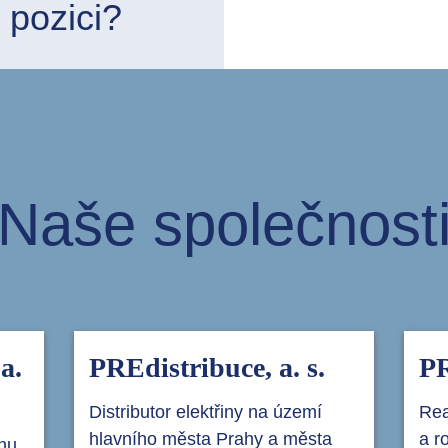
 pozici?
Naše společnost
a.
PREdistribuce, a. s.
PR
Distributor elektřiny na území
Rea
hlavního města Prahy a města
a r
inu