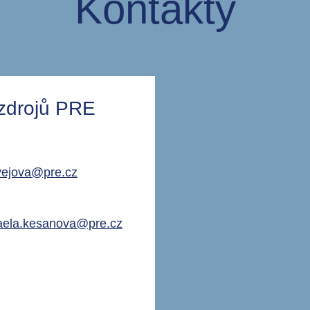
Kontakty
 zdrojů PRE
vejova@pre.cz
aela.kesanova@pre.cz