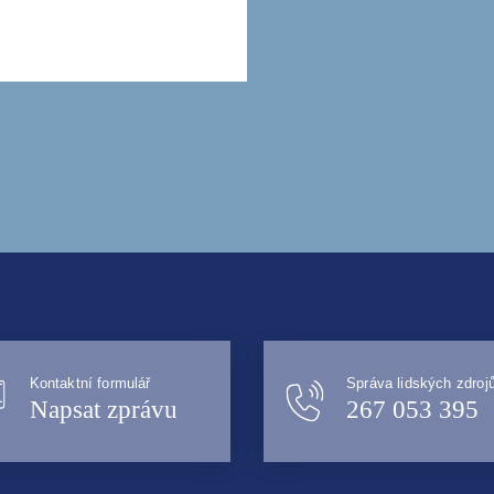
Kontaktní formulář
Správa lidských zdroj
Napsat zprávu
267 053 395