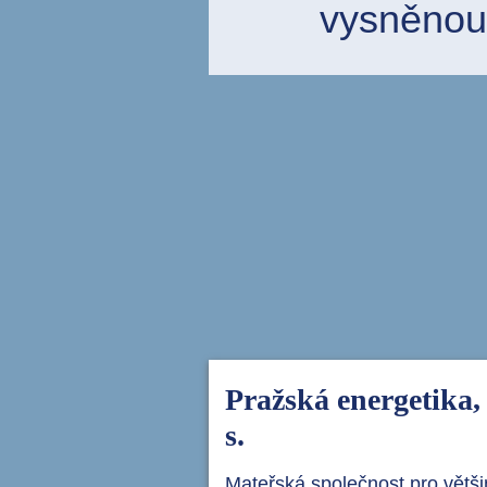
vysněnou
Pražská energetika, 
s.
Mateřská společnost pro větš