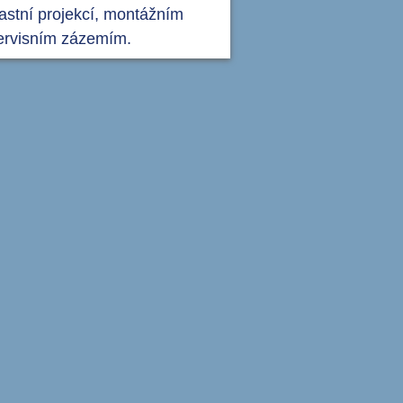
lastní projekcí, montážním
ervisním zázemím.