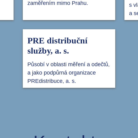
zaměřením mimo Prahu.
s v
a s
PRE distribuční
služby, a. s.
Působí v oblasti měření a odečtů,
a jako podpůrná organizace
PREdistribuce, a. s.