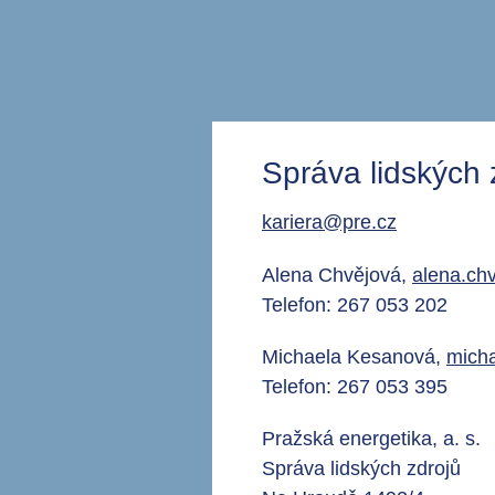
Správa lidských
kariera@pre.cz
Alena Chvějová,
alena.ch
Telefon: 267 053 202
Michaela Kesanová,
mich
Telefon: 267 053 395
Pražská energetika, a. s.
Správa lidských zdrojů