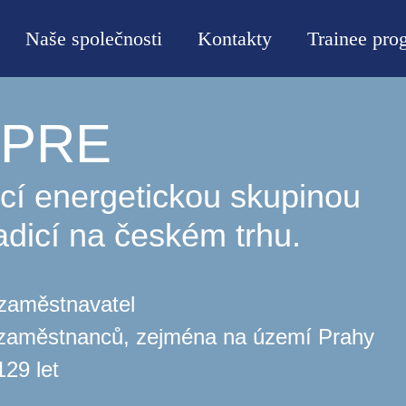
Naše společnosti
Kontakty
Trainee pro
v PRE
cí energetickou skupinou
adicí na českém trhu.
 zaměstnavatel
 zaměstnanců, zejména na území Prahy
129 let