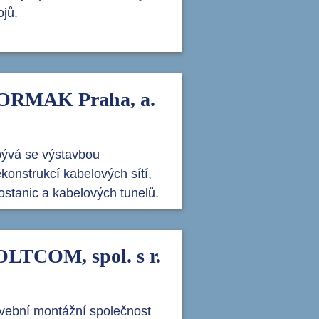
ojů.
ORMAK Praha, a.
ývá se výstavbou
ekonstrukcí kabelových sítí,
fostanic a kabelových tunelů.
LTCOM, spol. s r.
vební montážní společnost