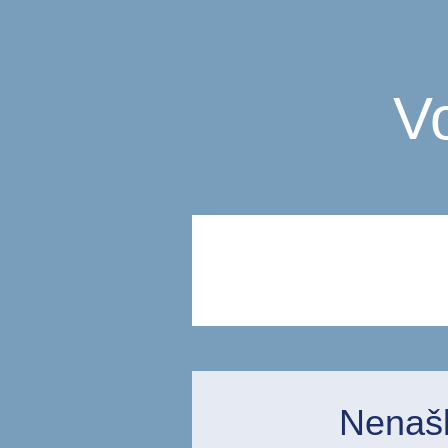
V
Nenašli