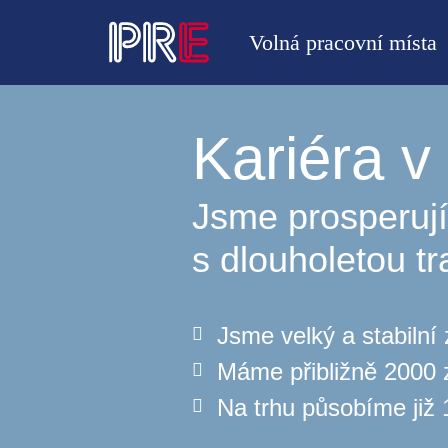
Volná pracovní místa
Kariéra 
Jsme prosperují
s dlouholetou tr
Jsme velký a stabilní
Máme přibližně 2000
Na trhu působíme již 