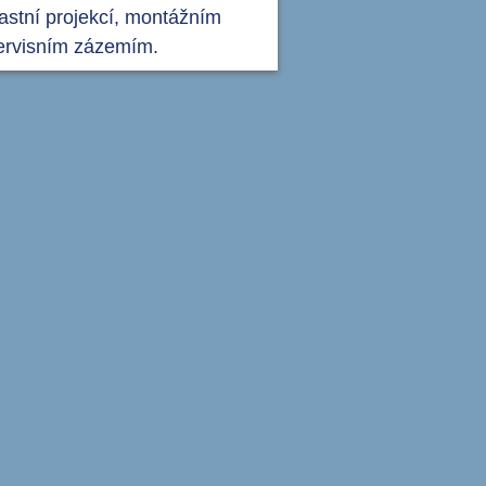
lastní projekcí, montážním
ervisním zázemím.