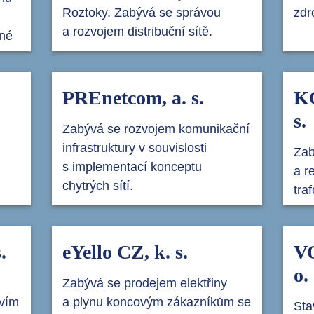
Roztoky. Zabývá se správou
zdr
a rozvojem distribuční sítě.
iné
PREnetcom, a. s.
K
s.
Zabývá se rozvojem komunikační
infrastruktury v souvislosti
Zab
s implementací konceptu
a r
chytrých sítí.
tra
.
eYello CZ, k. s.
VO
o.
Zabývá se prodejem elektřiny
tvím
a plynu koncovým zákazníkům se
Sta