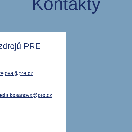
Kontakty
 zdrojů PRE
vejova@pre.cz
aela.kesanova@pre.cz