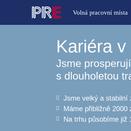
Volná pracovní místa
Kariéra 
Jsme prosperují
s dlouholetou tr
Jsme velký a stabilní
Máme přibližně 2000
Na trhu působíme již 