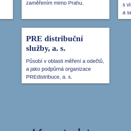
zaměřením mimo Prahu.
s v
a s
PRE distribuční
služby, a. s.
Působí v oblasti měření a odečtů,
a jako podpůrná organizace
PREdistribuce, a. s.