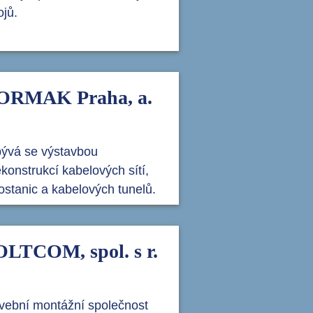
ojů.
ORMAK Praha, a.
ývá se výstavbou
ekonstrukcí kabelových sítí,
fostanic a kabelových tunelů.
LTCOM, spol. s r.
vební montážní společnost