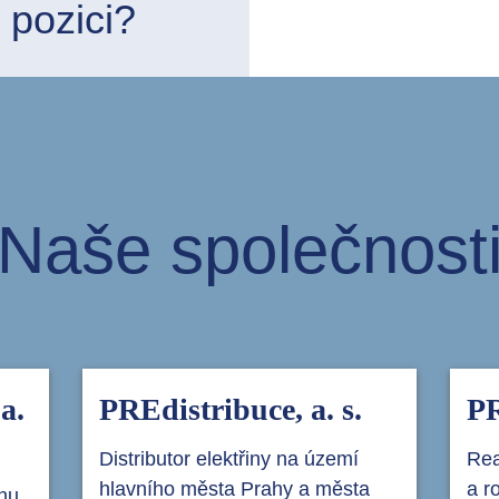
 pozici?
Naše společnost
a.
PREdistribuce, a. s.
PR
Distributor elektřiny na území
Rea
hlavního města Prahy a města
a r
inu