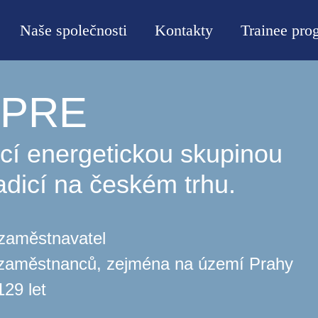
Naše společnosti
Kontakty
Trainee pro
v PRE
cí energetickou skupinou
adicí na českém trhu.
 zaměstnavatel
 zaměstnanců, zejména na území Prahy
129 let