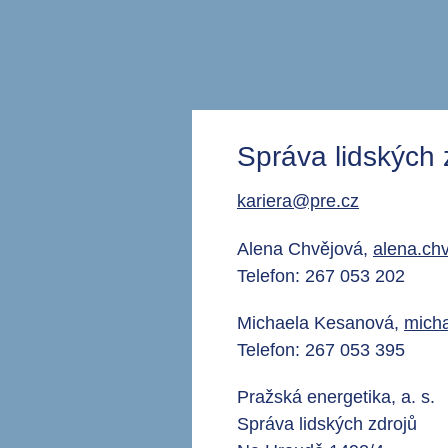
Správa lidských
kariera@pre.cz
Alena Chvějová,
alena.ch
Telefon: 267 053 202
Michaela Kesanová,
mich
Telefon: 267 053 395
Pražská energetika, a. s.
Správa lidských zdrojů