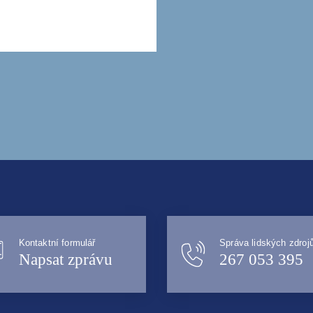
Kontaktní formulář
Správa lidských zdroj
Napsat zprávu
267 053 395