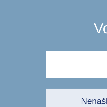
V
Nenašli