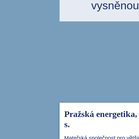
vysněnou
Pražská energetika, 
s.
Mateřská společnost pro větš